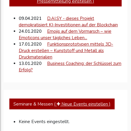
Pressemitteilung einstellen )
09.04.2021
D.AI.SY - dieses Projekt
demokratisiert KI-Investitionen auf der Blockchain
24.01.2020
Emojis auf dem Vormarsch – wie
Emoticons unser tägliches Leben...
17.01.2020
Funktionsprototypen mittels 3D-
Druck erstellen – Kunststoff und Metall als
Druckmaterialien
13.01.2020
Business Coaching: der Schlüssel zum
Erfolg?
07.01.2020
3D-Druck: Großes Potenzial für diese
Branchen
27.12.2019
Was kann man gegen die
Verschmutzung in Rohren tun?
19.12.2019
Content Marketing: Richtige Inhalte
Seminare & Messen
(
Neue Events einstellen )
erstellen
13.12.2019
Social Trading erklärt – So
funktioniert der Handel mit Wertpapieren...
Keine Events eingestellt.
26.11.2019
Die offenen Fragen beim Autokauf