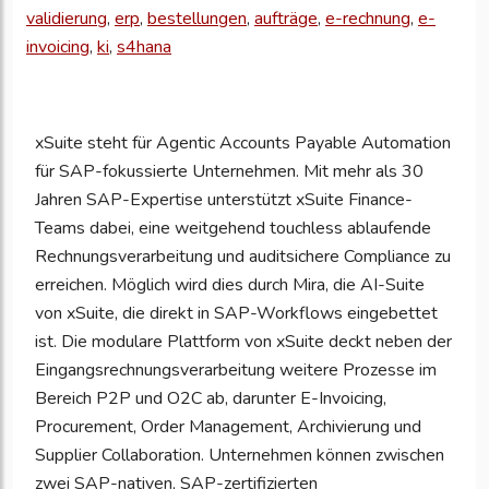
Ihre
validierung
,
erp
,
bestellungen
,
aufträge
,
e-rechnung
,
e-
Unternehmensd
invoicing
,
ki
,
s4hana
zu
aktualisieren
xSuite steht für Agentic Accounts Payable Automation
für SAP-fokussierte Unternehmen. Mit mehr als 30
Jahren SAP-Expertise unterstützt xSuite Finance-
Teams dabei, eine weitgehend touchless ablaufende
Rechnungsverarbeitung und auditsichere Compliance zu
erreichen. Möglich wird dies durch Mira, die AI-Suite
von xSuite, die direkt in SAP-Workflows eingebettet
ist. Die modulare Plattform von xSuite deckt neben der
Eingangsrechnungsverarbeitung weitere Prozesse im
Bereich P2P und O2C ab, darunter E-Invoicing,
Procurement, Order Management, Archivierung und
Supplier Collaboration. Unternehmen können zwischen
zwei SAP-nativen, SAP-zertifizierten