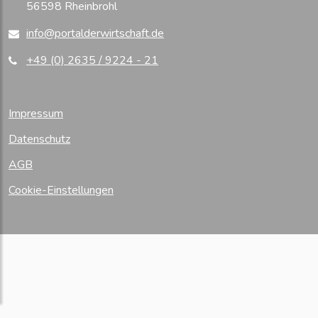
56598 Rheinbrohl
2023 zeigt xSuite Lösungen für effiziente...
07.02.2023
Experte für automatisierte
info@portalderwirtschaft.de
Rechnungsbearbeitung: xSuite auf der FINANCE
AUTOMATION 2023
+49 (0) 2635 / 9224 - 21
03.02.2023
xSuite startet 2023 mit neuem
Software-Release, Paketlösungen und weiteren
Zertifizierungen...
Impressum
01.02.2023
Produktentwicklung der xSuite
entspricht Anforderungen der ISO 27001
Datenschutz
18.01.2023
Neuer Leiter Produktmanagement
bei xSuite
AGB
13.12.2022
SAP-integrierte P2P-Prozesse
Cookie-Einstellungen
standardisieren - xSuite mit Kundenvortrag auf der
11....
27.10.2022
xSuite bietet Business Partner Portal
Sphere über den SAP® Store
21.09.2022
xSuite-Infotag über digitale Prozesse
für Gesundheitswesen und Sozialwirtschaft in Köln
19.09.2022
xSuite-Info-Tag bei der Messe
Stuttgart