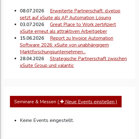
08.07.2026
Erweiterte Partnerschaft: d.velop
setzt auf xSuite als AP Automation Lösung
03.07.2026
Great Place to Work zertifiziert
xSuite erneut als attraktiven Arbeitgeber
15.06.2026
Report zu Invoice Automation
Software 2026: xSuite von unabhängigem
Marktforschungsunternehmen...
28.04.2026
Strategische Partnerschaft zwischen
xSuite Group und valantic
17.03.2026
Vertex, Inc. und xSuite Group
vereinbaren strategische Partnerschaft
05.03.2026
Informationssicherheit der xSuite
erneut nach ISO/IEC 27001:2022 zertifiziert wirtz
12.02.2026
E-Rechnungspflicht und KI in der
Seminare & Messen
(
Neue Events einstellen )
Rechnungsverarbeitung – xSuite informiert...
03.02.2026
xSuite Invoice erhält weitere SAP
BTP-Zertifizierungen
Keine Events eingestellt.
09.10.2025
xSuite Group auf der Finance Plus
2025