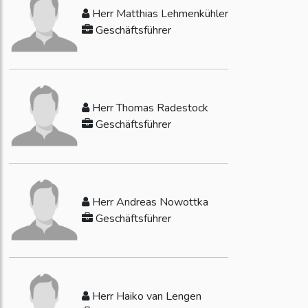
18.11.2024
xSuite Group begrüßt BDF EXPERTS
Herr Matthias Lehmenkühler
als neuen Solution Partner
Geschäftsführer
07.10.2024
Finance Plus 2024: xSuite ist
Kompetenzpartner
17.09.2024
xSuite erweitert Top-Management
10.09.2024
xSuite zeigt auf dem E-Rechnungs-
Gipfel im Oktober 2024 ihre E-Rechnungs-
Herr Thomas Radestock
Plattform
Geschäftsführer
05.09.2024
Flexso ist neuer Partner der xSuite in
Benelux
03.09.2024
xSuite als Spezialist für
Geschäftsprozess-Automatisierung in SAP auf dem
DSAG-Jahreskongress...
Herr Andreas Nowottka
29.07.2024
Accounting Summit 2024: xSuite
Geschäftsführer
zeigt ihr E-Invoicing-Portfolio
13.06.2024
xSuite ernennt Michael Mayr zum
Head of Global Marketing
11.06.2024
xSuite stellt Rechnungsplattform
eDNA vor
17.05.2024
Dritter Thementag E-Rechnung der
Herr Haiko van Lengen